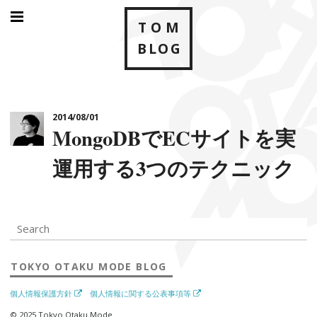
TOM
BLOG
HOME
仕事が10倍捗るスプレッドシート神関数10
932
ARCHIVES
今日から始めるNODE.JSコードリーディング - LIBUV / V8
410
JAVASCRIPTエンジン / NOD...
2014/08/01
MongoDBでECサイトを実
MONGODBでECサイトを実運用する3つのテクニック
357
運用する3つのテクニック
TOKYO OTAKU MODEフォトグラファーが教える写真が確実
283
に上手くなるための 8つのマ...
モダンな情報共有ツール ESA.IOを2カ月超使ったのでΒ前に紹
279
介するよ
表参道ランチ：140店を食べ歩いた私が本当は教えたくない
TOKYO OTAKU MODE
BLOG
270
厳選9店
個人情報保護方針
個人情報に関する公表事項等
NODE.JSエンジニアなら2014年内に知っておきたいPROMISE
© 2025 Tokyo Otaku Mode