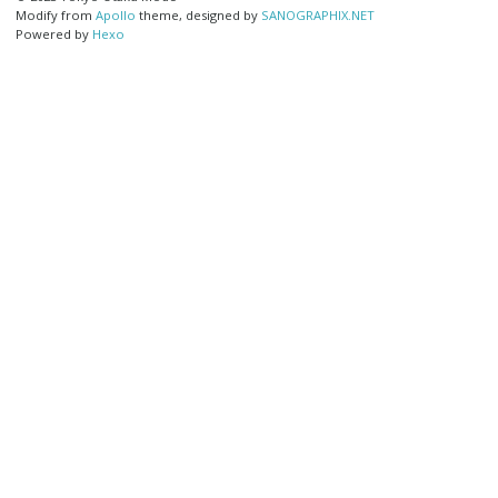
253
入門
Modify from
Apollo
theme, designed by
SANOGRAPHIX.NET
Powered by
Hexo
【号外】永久保存版！ 10年選手の腐女子直伝!! コミケ超初心
210
者講座（夏編）
優れたWEBサービスを作るために知っておきたい、UIを構成
197
する5つの基礎的な要素
徹底討論！社内の技術情報共有ツール - GITHUB WIKI,
145
QIITA:TEAM, ESA.IO （特別編...